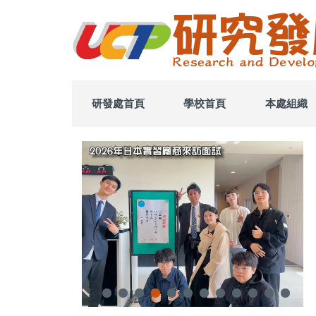
跳
到
主
要
內
容
區
研發處首頁
學校首頁
本處組織