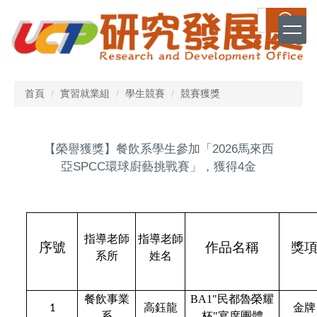
跳
搜尋
到
主
要
內
容
首頁
實習就業組
學生競賽
競賽獲獎
區
【榮譽獲獎】餐飲系學生參加「2026馬來西
亞SPCC環球廚藝挑戰賽」，獲得4金
指導老師
指導老師
序號
作品名稱
獎
系所
姓名
餐飲事業
BA1"
民都魯榮耀
高鈺龍
金牌
1
系
杯"宴席團體