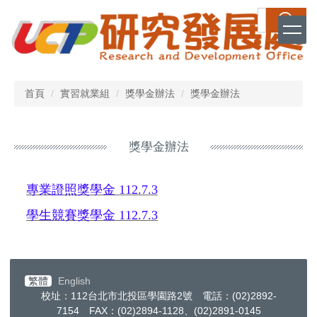
跳
搜尋
到
主
要
內
容
首頁
實習就業組
獎學金辦法
獎學金辦法
區
獎學金辦法
專業證照獎學金 112.7.3
學生競賽獎學金 112.7.3
繁體
English
校址：112台北市北投區學園路2號 電話：(02)2892-
7154 FAX：(02)2894-1128、(02)2891-0145